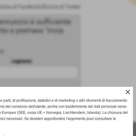
annuncio è sufficiente
ante e premere "Invia
ri.
cognome
close
ze parti, di profilazione, statistici e di marketing o altri strumenti di tracciamento
SUCCESSIVO >>
one del consenso dell'utente, anche con trasferimento dei dati personali verso
 Europeo (SEE, ossia UE + Norvegia, Liechtenstein, Islanda). La chiusura del
nici necessari. Se desideri approfondire l'argomento puoi consultare le