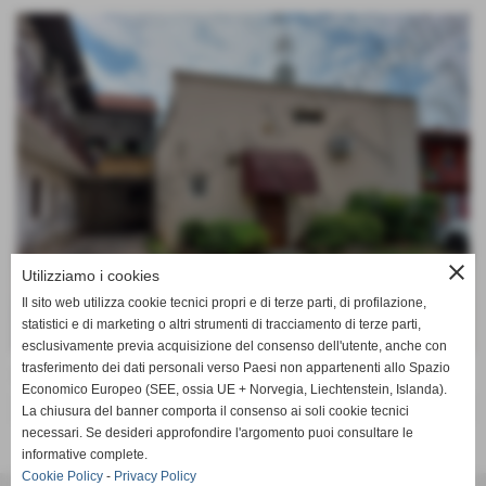
close
Utilizziamo i cookies
Il sito web utilizza cookie tecnici propri e di terze parti, di profilazione,
statistici e di marketing o altri strumenti di tracciamento di terze parti,
esclusivamente previa acquisizione del consenso dell'utente, anche con
trasferimento dei dati personali verso Paesi non appartenenti allo Spazio
Laboratorio, ideale come Palestra
Economico Europeo (SEE, ossia UE + Norvegia, Liechtenstein, Islanda).
€ 40.000,00
La chiusura del banner comporta il consenso ai soli cookie tecnici
necessari. Se desideri approfondire l'argomento puoi consultare le
informative complete.
Cookie Policy
-
Privacy Policy