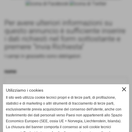
Per avere ulteriori informazioni su
questo annuncio è sufficiente inserire
i dati richiesti nel form sottostante e
premere "Invia Richiesta"
I campi in grassetto sono obbligatori.
nome
close
Utilizziamo i cookies
cognome
Il sito web utilizza cookie tecnici propri e di terze parti, di profilazione,
statistici e di marketing o altri strumenti di tracciamento di terze parti,
esclusivamente previa acquisizione del consenso dell'utente, anche con
keyboard_arrow_down
trasferimento dei dati personali verso Paesi non appartenenti allo Spazio
Economico Europeo (SEE, ossia UE + Norvegia, Liechtenstein, Islanda).
La chiusura del banner comporta il consenso ai soli cookie tecnici